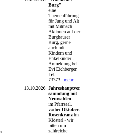
Burg"
eine
Themenführung
für Jung und Alt
mit Mitmach-
Aktionen auf der
Burghauser
Burg, gerne
auch mit
Kindern und
Enkelkinder -
Anmeldung bei
Evi Eichberger,
Tel.
73373
mehr
13.10.2026
Jahreshauptver
sammlung mit
Neuwahlen
im Pfarrsaal,
vorher
Oktober-
Rosenkranz
im
Klösterl - wir
bitten um
zahlreiche
n