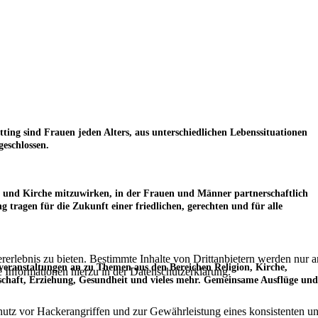
ng sind Frauen jeden Alters, aus unterschiedlichen Lebenssituationen
eschlossen.
aft und Kirche mitzuwirken, in der Frauen und Männer partnerschaftlich
ragen für die Zukunft einer friedlichen, gerechten und für alle
lebnis zu bieten. Bestimmte Inhalte von Drittanbietern werden nur ang
veranstaltungen an zu Themen aus den Bereichen Religion, Kirche,
e Informationen hierzu in der Datenschutzerklärung.
rschaft, Erziehung, Gesundheit und vieles mehr. Gemeinsame Ausflüge und
utz vor Hackerangriffen und zur Gewährleistung eines konsistenten un