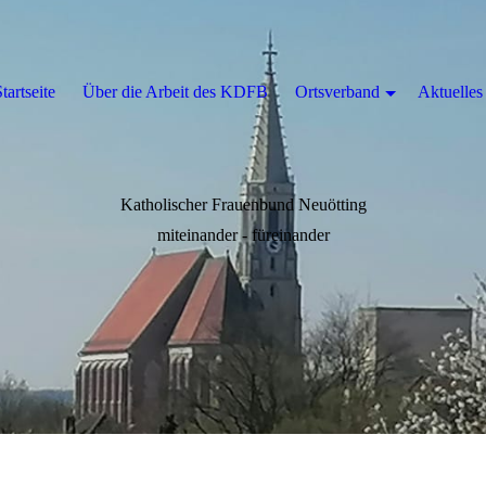
tartseite
Über die Arbeit des KDFB
Ortsverband
Aktuelles
Katholischer Frauenbund Neuötting
miteinander - füreinander